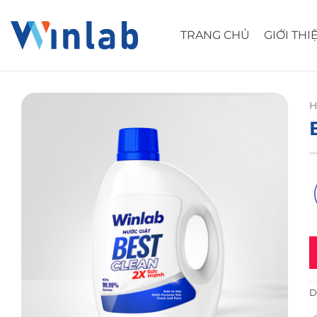
Skip
to
TRANG CHỦ
GIỚI THI
content
H
D