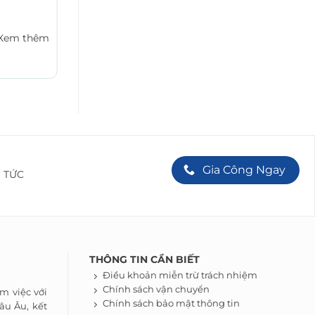
NƯỚC GIẶT XẢ ĐẬM ĐẶC
Xem thêm
Xem thêm
Gia Công Ngay
N TỨC
THÔNG TIN CẦN BIẾT
Điều khoản miễn trừ trách nhiệm
Chính sách vận chuyển
m việc với
Chính sách bảo mật thông tin
âu Âu, kết