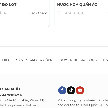
T ĐỒ LÓT
NƯỚC HOA QUẦN ÁO
Xem thêm
 THIỆU
SẢN PHẨM GIA CÔNG
QUY TRÌNH GIA CÔNG
TI
I SẢN XUẤT
HẨM WINLAB
Với kinh nghiệm nhiều năm là
 Khu Tây Sông Hậu, Khóm Mỹ
các đối tác tại Hàn Quốc và Ch
hố Long Xuyên, Tỉnh An