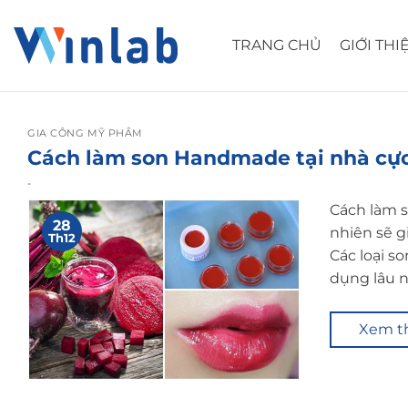
Skip
to
TRANG CHỦ
GIỚI THI
content
GIA CÔNG MỸ PHẨM
Cách làm son Handmade tại nhà cự
-
Cách làm s
28
nhiên sẽ g
Th12
Các loại s
dụng lâu n
Xem 