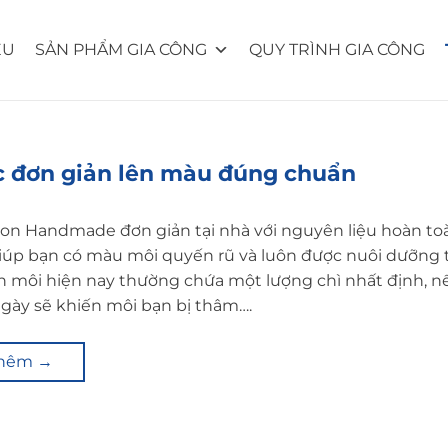
ỆU
SẢN PHẨM GIA CÔNG
QUY TRÌNH GIA CÔNG
c đơn giản lên màu đúng chuẩn
on Handmade đơn giản tại nhà với nguyên liệu hoàn toà
iúp bạn có màu môi quyến rũ và luôn được nuôi dưỡng t
on môi hiện nay thường chứa một lượng chì nhất định, n
gày sẽ khiến môi bạn bị thâm….
thêm
→