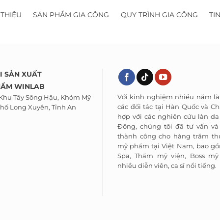
 THIỆU
SẢN PHẨM GIA CÔNG
QUY TRÌNH GIA CÔNG
TI
I SẢN XUẤT
HẨM WINLAB
Với kinh nghiệm nhiều năm là
 Khu Tây Sông Hậu, Khóm Mỹ
các đối tác tại Hàn Quốc và Ch
hố Long Xuyên, Tỉnh An
hợp với các nghiên cứu làn d
Đông, chúng tôi đã tư vấn và
thành công cho hàng trăm th
mỹ phẩm tại Việt Nam, bao gồ
Spa, Thẩm mỹ viện, Boss m
nhiều diễn viên, ca sĩ nổi tiếng.