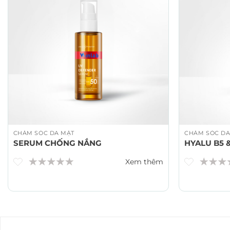
CHĂM SÓC DA MẶT
CHĂM SÓC DA
SERUM CHỐNG NẮNG
HYALU B5 
Xem thêm