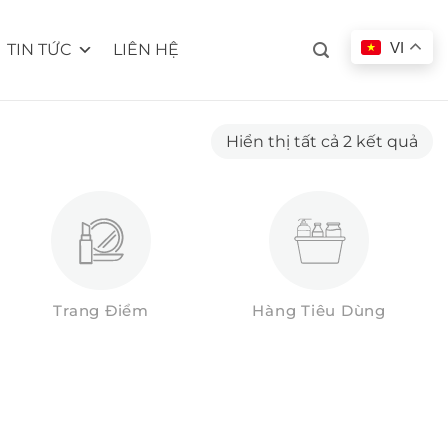
VI
TIN TỨC
LIÊN HỆ
Đã
Hiển thị tất cả 2 kết quả
sắp
xếp
the
mới
nhấ
Trang Điểm
Hàng Tiêu Dùng