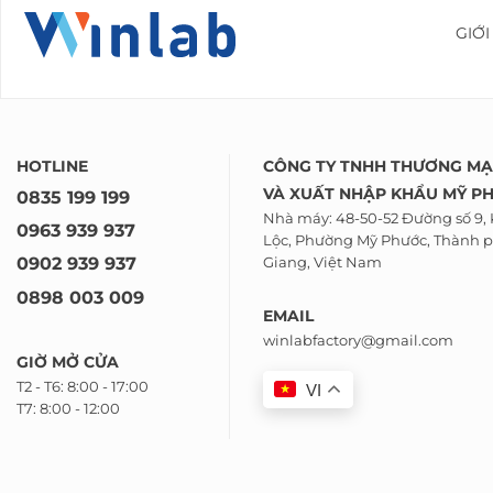
GIỚI
HOTLINE
CÔNG TY TNHH THƯƠNG MẠ
VÀ
XUẤT NHẬP KHẨU
MỸ P
0835 199 199
Nhà máy: 48-50-52 Đường số 9,
0963 939 937
Lộc, Phường Mỹ Phước, Thành p
0902 939 937
Giang, Việt Nam
0898 003 009
EMAIL
winlabfactory@gmail.com
GIỜ MỞ CỬA
T2 - T6: 8:00 - 17:00
VI
T7: 8:00 - 12:00