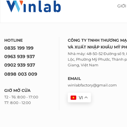
GIỚI
HOTLINE
CÔNG TY TNHH THƯƠNG MẠ
VÀ
XUẤT NHẬP KHẨU
MỸ P
0835 199 199
Nhà máy: 48-50-52 Đường số 9,
0963 939 937
Lộc, Phường Mỹ Phước, Thành p
0902 939 937
Giang, Việt Nam
0898 003 009
EMAIL
winlabfactory@gmail.com
GIỜ MỞ CỬA
T2 - T6: 8:00 - 17:00
VI
T7: 8:00 - 12:00