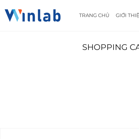
Skip
to
TRANG CHỦ
GIỚI THI
content
SHOPPING C