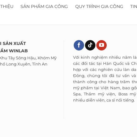
 THIỆU
SẢN PHẨM GIA CÔNG
QUY TRÌNH GIA CÔNG
TI
I SẢN XUẤT
HẨM WINLAB
Với kinh nghiệm nhiều năm là
 Khu Tây Sông Hậu, Khóm Mỹ
các đối tác tại Hàn Quốc và Ch
hố Long Xuyên, Tỉnh An
hợp với các nghiên cứu làn d
Đông, chúng tôi đã tư vấn và
thành công cho hàng trăm th
mỹ phẩm tại Việt Nam, bao gồ
Spa, Thẩm mỹ viện, Boss m
nhiều diễn viên, ca sĩ nổi tiếng.