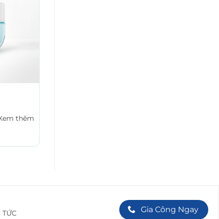
CHĂM SÓC DA MẶT
MAKE-UP REMOVER WATER
Xem thêm
Xem thêm
Gia Công Ngay
N TỨC