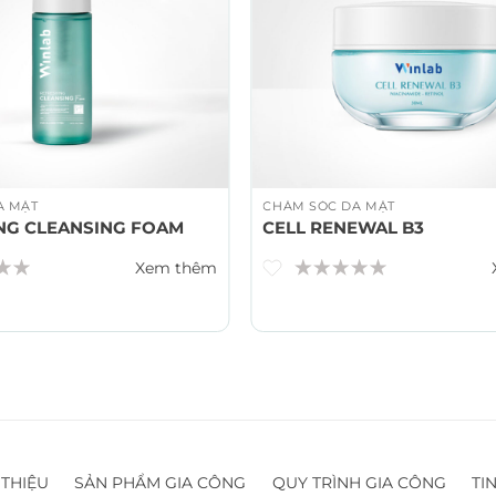
A MẶT
CHĂM SÓC DA MẶT
NG CLEANSING FOAM
CELL RENEWAL B3
Xem thêm
 THIỆU
SẢN PHẨM GIA CÔNG
QUY TRÌNH GIA CÔNG
TI