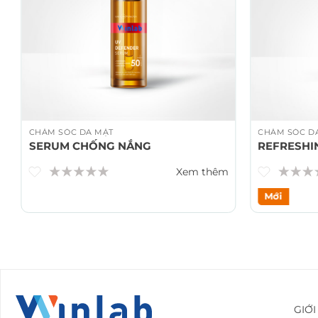
CHĂM SÓC DA MẶT
CHĂM SÓC D
SERUM CHỐNG NẮNG
REFRESHI
Xem thêm
Mới
GIỚI