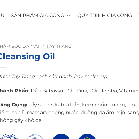
ỆU
SẢN PHẨM GIA CÔNG
QUY TRÌNH GIA CÔNG
HĂM SÓC DA MẶT
/
TẨY TRANG
Cleansing Oil
ước Tẩy Trang sạch sâu đánh, bay make-up
hành Phần:
Dầu Babassu, Dầu Dừa, Dầu Jojoba, Vitamin
ông Dụng:
Tẩy sạch sâu bụi bẩn, kem chống nắng, lớp 
iểm, son lì, mascara chống nước, dưỡng da ẩm mịn, sán
hông gây khô da